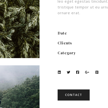
leo eget egestas tincidunt.
tristique tempor ut eu urna
ornare erat.
Date
Clients
Category
CONTACT