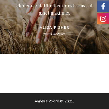
eleifend elit. Ut efficitur est risus, sit
amet maximus.
ALISA FISHER
Retivi, designer
Ut bibendum ante et dolor auctor
Anneliis Voore © 2025.
tincidunt. Donec at quam lectus. Sed