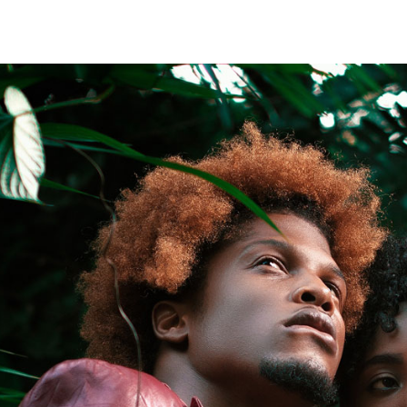
AV
MENÜÜ