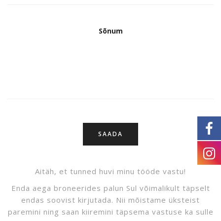
Sõnum
Aitäh, et tunned huvi minu tööde vastu!
Enda aega broneerides palun Sul võimalikult täpselt
endas soovist kirjutada. Nii mõistame üksteist
paremini ning saan kiiremini täpsema vastuse ka sulle