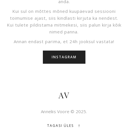
anda.
Kui sul on mõttes mõned kuupäevad sessiooni
toimumise ajast, siis kindlasti kirjuta ka nendest.
Kui tulete pildistama mitmekesi, siis palun kirja kõik
nimed panna.
Annan endast parima, et 24h jooksul vastata!
INSTAGRAM
AV
Anneliis Voore © 2025.
↑
TAGASI ÜLES